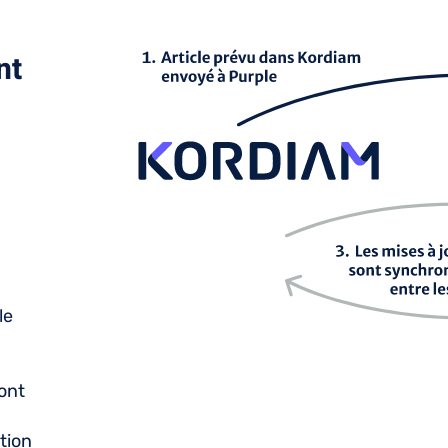
nt
le
sont
tion