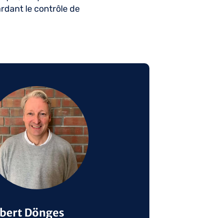
rdant le contrôle de
ge
bert Dönges