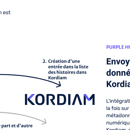
m est
PURPLE H
Envoye
donné
Kordi
L'intégra
la fois su
métadonné
numériqu