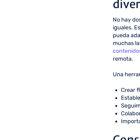
dive
No hay dos
iguales. E
pueda adap
muchas las
contenido
remota.
Una herram
Crear f
Estable
Seguim
Colabor
Importa
Conse