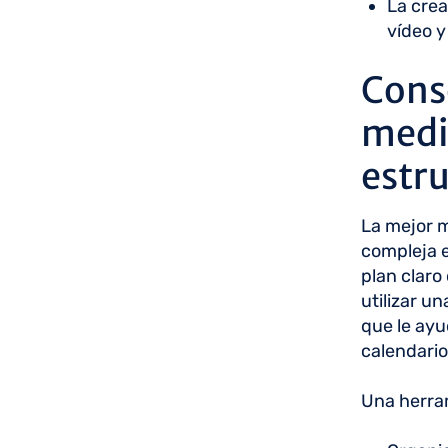
La crea
vídeo y
Conse
medi
estr
La mejor m
compleja e
plan claro
utilizar u
que le ayu
calendario
Una herram