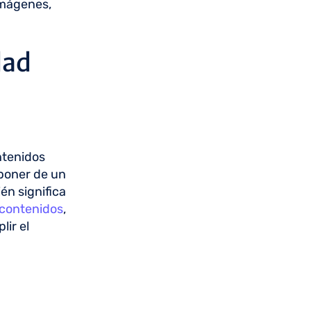
imágenes,
dad
ntenidos
sponer de un
én significa
 contenidos
,
lir el