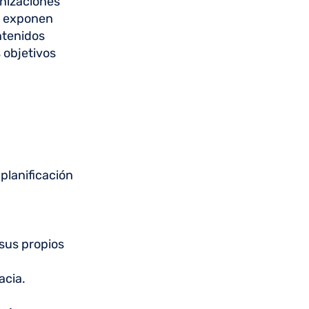
nizaciones
e exponen
ntenidos
 objetivos
planificación
 sus propios
acia.