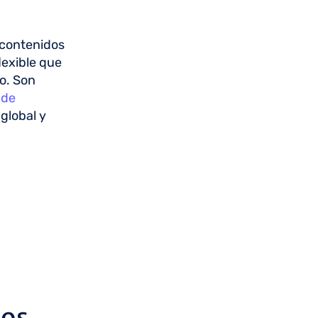
 contenidos
lexible que
o. Son
 de
 global y
tos