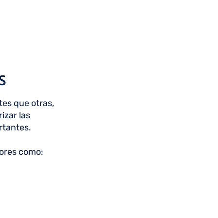
s
es que otras,
izar las
rtantes.
tores como: