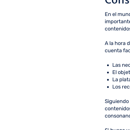
En el mund
importante
contenidos
A la hora 
cuenta fa
Las nec
El obje
La plat
Los rec
Siguiendo 
contenido
consonanci