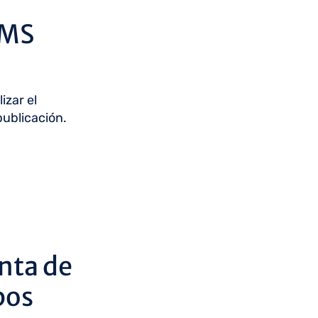
CMS
izar el
publicación.
nta de
pos