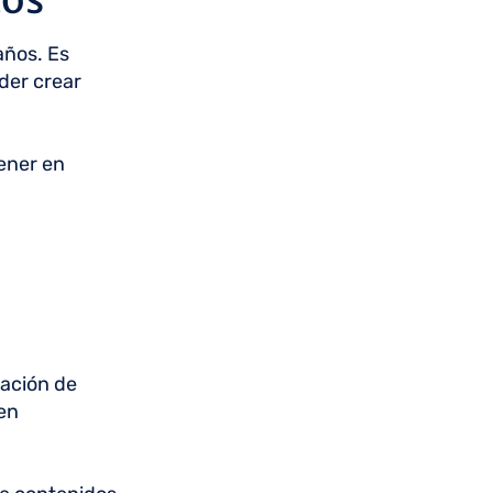
años. Es
der crear
tener en
cación de
en