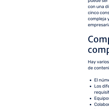
puede ser
con una di
cinco cons
compleja y
empresaria
Comp
comp
Hay varios
de conteni
El núme
Los dif
requisi
Equipos
Colabor