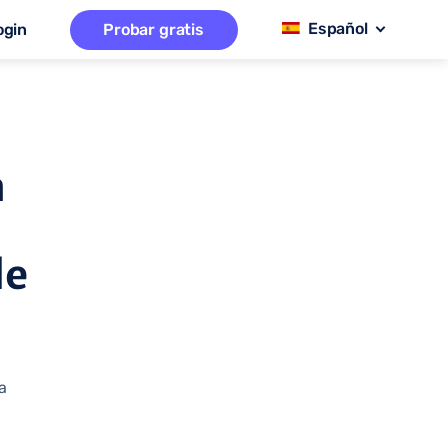
ogin
Probar gratis
a
de
a