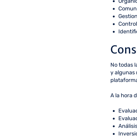
Organi
Comuni
Gestion
Control
Identifi
Conse
No todas l
y algunas 
plataforma
A la hora 
Evaluac
Evaluac
Análisi
Inversi