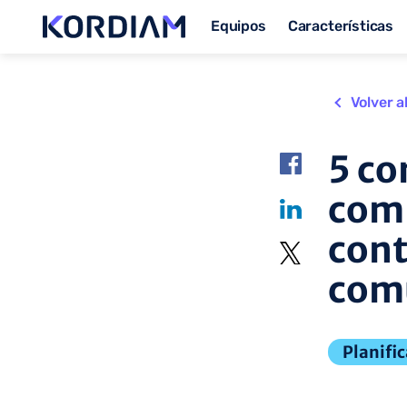
Equipos
Características
Volver a
5 co
comp
cont
com
Planifi