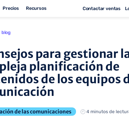
Precios
Recursos
Contactar ventas
L
l blog
nsejos para gestionar l
leja planificación de
enidos de los equipos 
unicación
cación de las comunicaciones
4 minutos de lectur