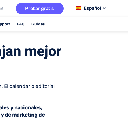
in
Probar gratis
pport
FAQ
Guides
ajan mejor
 El calendario editorial
s.
les y nacionales,
s y de marketing de