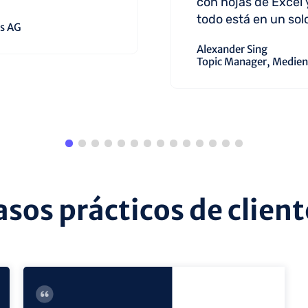
con hojas de Excel 
todo está en un solo
ss AG
Alexander Sing
Topic Manager, Medien
asos prácticos de client
vista