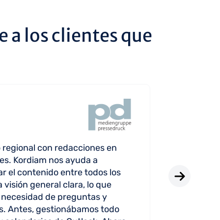
e a los clientes que
Kordia
 regional con redacciones en
Propor
nes. Kordiam nos ayuda a
visión 
ar el contenido entre todos los
cada n
 visión general clara, lo que
a necesidad de preguntas y
Matthia
os. Antes, gestionábamos todo
Redacto