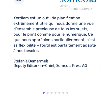
de
Kordiam est un outil de planification
Av
ur
extrêmement utile qui nous donne une vue
tr
r.
d’ensemble précieuse de tous les sujets,
no
pour le print comme pour le numérique. Ce
de
que nous apprécions particulièrement, c’est
co
sa flexibilité – l’outil est parfaitement adapté
de
à nos besoins.
pl
Stefanie Demarmels
Ma
Deputy Editor-in-Chief, Somedia Press AG
Ch