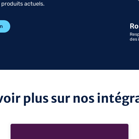
s produits actuels.
Ro
on
Resp
des 
voir plus sur nos intégr
voir