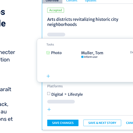
os
de
necter
tion
araît
ack,
 au
ons et