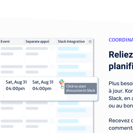
COORDINA
Reliez
planif
Plus beso
à jour. K
Slack, en
ou au bon
Recevez d
commentai