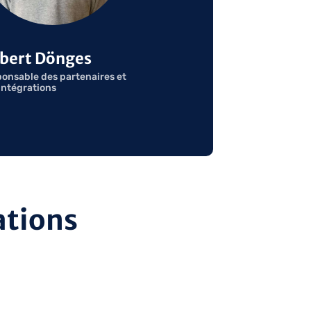
bert Dönges
onsable des partenaires et
intégrations
ations