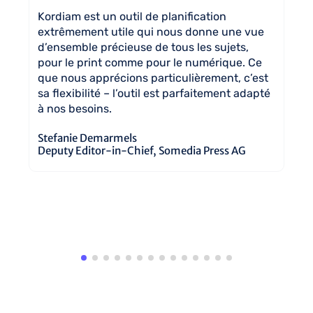
Ko
Kordiam est un outil de planification
d'
extrêmement utile qui nous donne une vue
de
s
d’ensemble précieuse de tous les sujets,
tr
pour le print comme pour le numérique. Ce
d'
que nous apprécions particulièrement, c’est
sa flexibilité – l’outil est parfaitement adapté
y
Ma
à nos besoins.
Ré
Mü
Stefanie Demarmels
Deputy Editor-in-Chief, Somedia Press AG