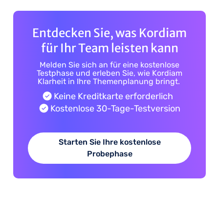
Entdecken Sie, was Kordiam
für Ihr Team leisten kann
Melden Sie sich an für eine kostenlose
Testphase und erleben Sie, wie Kordiam
Klarheit in Ihre Themenplanung bringt.
Keine Kreditkarte erforderlich
Kostenlose 30-Tage-Testversion
Starten Sie Ihre kostenlose
Probephase