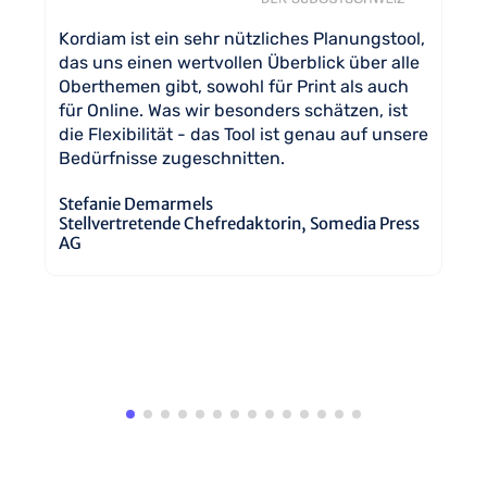
iam
Ko
en
Kordiam ist ein sehr nützliches Planungstool,
In
das uns einen wertvollen Überblick über alle
On
Oberthemen gibt, sowohl für Print als auch
we
für Online. Was wir besonders schätzen, ist
Th
die Flexibilität - das Tool ist genau auf unsere
e
Bedürfnisse zugeschnitten.
Ma
Ch
Stefanie Demarmels
Stellvertretende Chefredaktorin, Somedia Press
AG