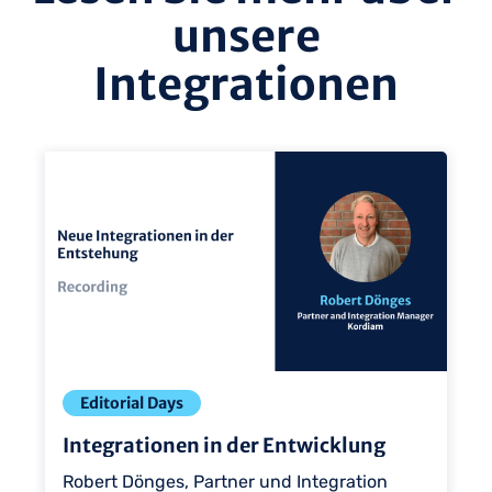
unsere
Integrationen
Ansicht
Ans
Editorial Days
Integrationen in der Entwicklung
Robert Dönges, Partner und Integration