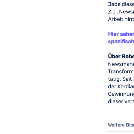
Jede diese
Ziel, New
Arbeit hin
Hier sehe
spezifisc
Über Robe
Newsmanage
Transform
tätig. Sei
der Kordia
Gewinnung 
dieser ver
Weitere Bl