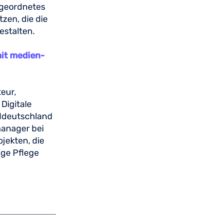
rgeordnetes
zen, die die
estalten.
mit medien-
eur,
Digitale
üddeutschland
manager bei
jekten, die
ige Pflege