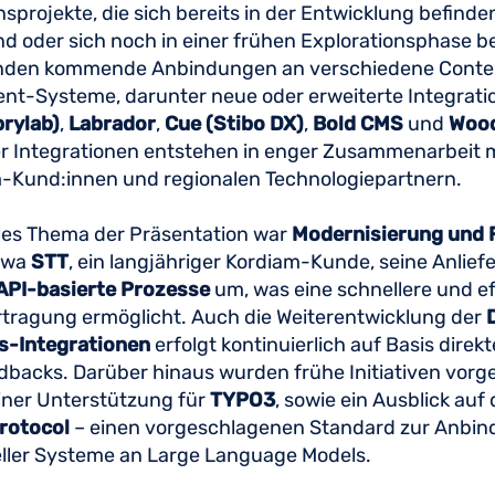
nsprojekte, die sich bereits in der Entwicklung befinden
nd oder sich noch in einer frühen Explorationsphase b
nden kommende Anbindungen an verschiedene Conte
t-Systeme, darunter neue oder erweiterte Integrati
prylab)
,
Labrador
,
Cue (Stibo DX)
,
Bold CMS
und
Wood
er Integrationen entstehen in enger Zusammenarbeit 
Kund:innen und regionalen Technologiepartnern.
ales Thema der Präsentation war
Modernisierung und Fl
etwa
STT
, ein langjähriger Kordiam-Kunde, seine Anlief
API-basierte Prozesse
um, was eine schnellere und ef
tragung ermöglicht. Auch die Weiterentwicklung der
-Integrationen
erfolgt kontinuierlich auf Basis direk
backs. Darüber hinaus wurden frühe Initiativen vorgest
iner Unterstützung für
TYPO3
, sowie ein Ausblick auf
rotocol
– einen vorgeschlagenen Standard zur Anbi
eller Systeme an Large Language Models.