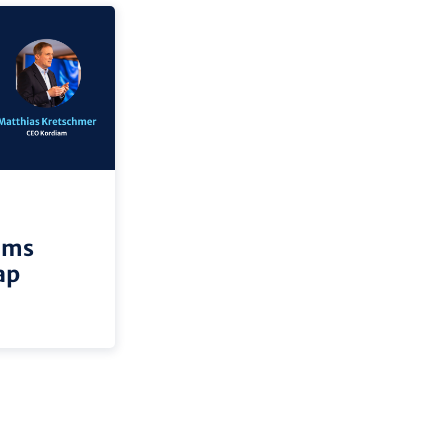
iams
ap