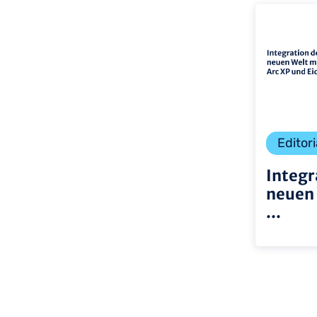
Editori
Integr
neuen 
...