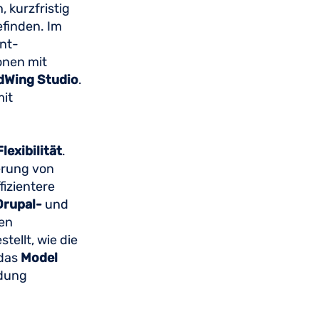
, kurzfristig
efinden. Im
nt-
onen mit
Wing Studio
.
mit
exibilität
.
erung von
fizientere
Drupal-
und
ten
ellt, wie die
 das
Model
ndung