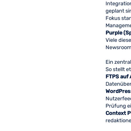
Integratio
geplant si
Fokus sta
Managemen
Purple (S
Viele dies
Newsroom-
Ein zentr
So stellt 
FTPS auf 
Datenüber
WordPress
Nutzerfeed
Prüfung e
Context P
redaktion