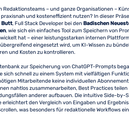
n Redaktionsteams – und ganze Organisationen – Küns
z praxisnah und kosteneffizient nutzen? In dieser Präse
 Butt
, Full Stack Developer bei den
Badischen Neuest
ten
, wie sich ein einfaches Tool zum Speichern von Pr
wickelt hat – einer leistungsstarken internen Plattform
übergreifend eingesetzt wird, um KI-Wissen zu bünde
ren und Kosten zu kontrollieren.
atenbank zur Speicherung von ChatGPT-Prompts bega
e sich schnell zu einem System mit vielfältigen Funkti
ötigen Mitarbeitende keine individuellen Abonnement
nen nahtlos zusammenarbeiten, Best Practices teilen
ngsfällen anderer aufbauen. Die intuitive Side-by-S
 erleichtert den Vergleich von Eingaben und Ergebni
crollen, was besonders für redaktionelle Workflows ei