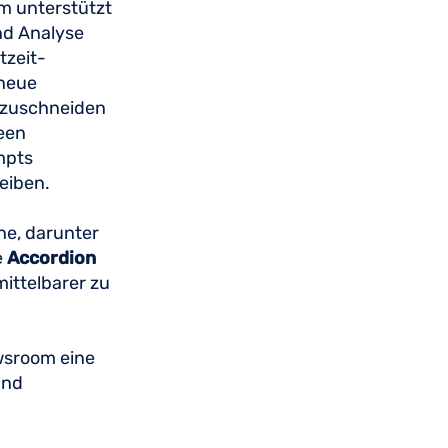
m unterstützt
und Analyse
tzeit-
 neue
e zuschneiden
een
mpts
eiben.
ne, darunter
e
Accordion
ittelbarer zu
ewsroom eine
und