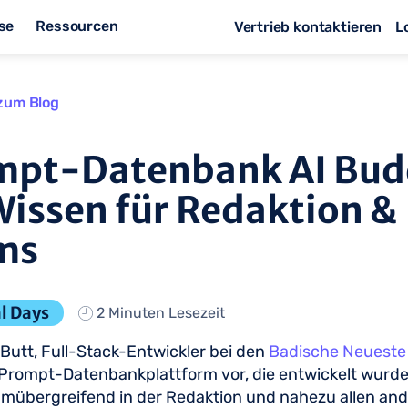
se
Ressourcen
Vertrieb kontaktieren
L
zum Blog
mpt-Datenbank AI Bud
issen für Redaktion &
ms
l Days
2 Minuten Lesezeit
Butt, Full-Stack-Entwickler bei den
Badische Neueste
e Prompt-Datenbankplattform vor, die entwickelt wurde
amübergreifend in der Redaktion und nahezu allen an