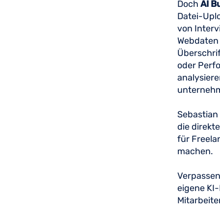
Doch
AI B
Datei-Uplo
von Interv
Webdaten 
Überschrif
oder Perf
analysiere
unternehm
Sebastian 
die direkt
für Freela
machen.
Verpassen 
eigene KI-
Mitarbeite