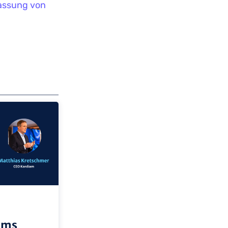
assung von
iams