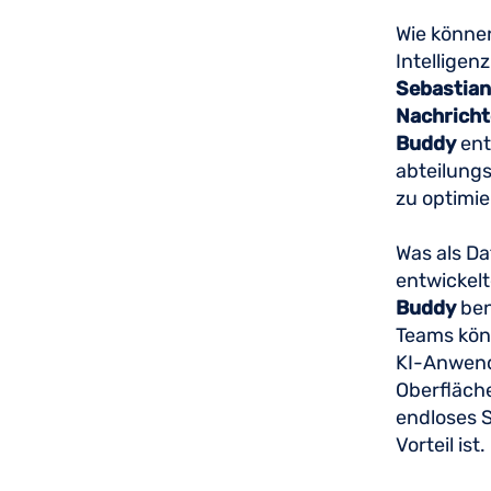
Wie könne
Intelligen
Sebastian
Nachrich
Buddy
ent
abteilungs
zu optimie
Was als D
entwickelt
Buddy
ben
Teams kön
KI-Anwendu
Oberfläche
endloses S
Vorteil ist.