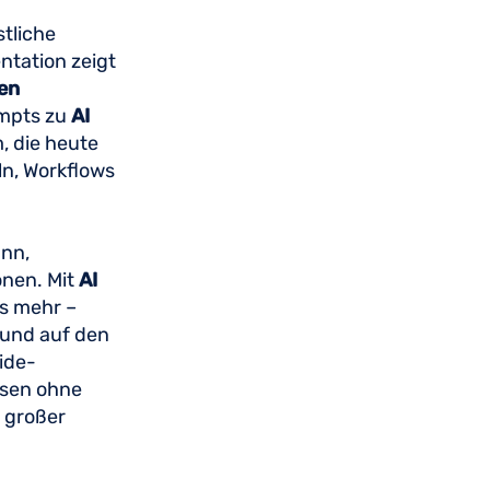
tliche
ntation zeigt
en
ompts zu
AI
, die heute
ln, Workflows
nn,
onen. Mit
AI
s mehr –
 und auf den
ide-
ssen ohne
n großer