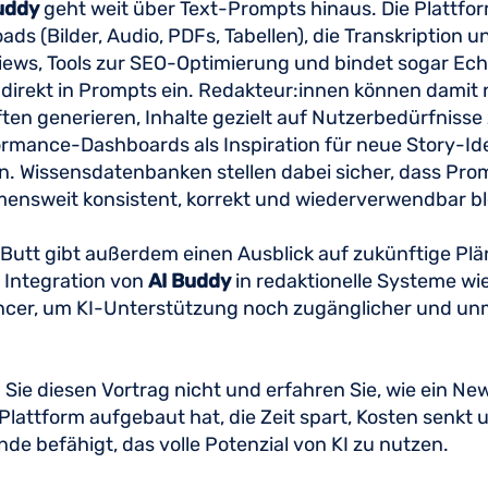
uddy
geht weit über Text-Prompts hinaus. Die Plattfor
ads (Bilder, Audio, PDFs, Tabellen), die Transkription 
iews, Tools zur SEO-Optimierung und bindet sogar Ech
direkt in Prompts ein. Redakteur:innen können damit
ten generieren, Inhalte gezielt auf Nutzerbedürfniss
ormance-Dashboards als Inspiration für neue Story-Id
n. Wissensdatenbanken stellen dabei sicher, dass Pro
ensweit konsistent, korrekt und wiederverwendbar bl
Butt gibt außerdem einen Ausblick auf zukünftige Plä
e Integration von
AI Buddy
in redaktionelle Systeme wi
ncer, um KI-Unterstützung noch zugänglicher und unm
Sie diesen Vortrag nicht und erfahren Sie, wie ein N
Plattform aufgebaut hat, die Zeit spart, Kosten senkt 
nde befähigt, das volle Potenzial von KI zu nutzen.