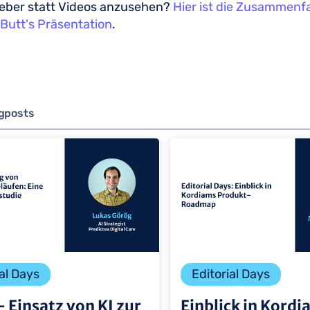
lieber statt Videos anzusehen?
Hier ist die Zusammenf
Butt's Präsentation
.
ogposts
al Days
Editorial Days
- Einsatz von KI zur
Einblick in Kord