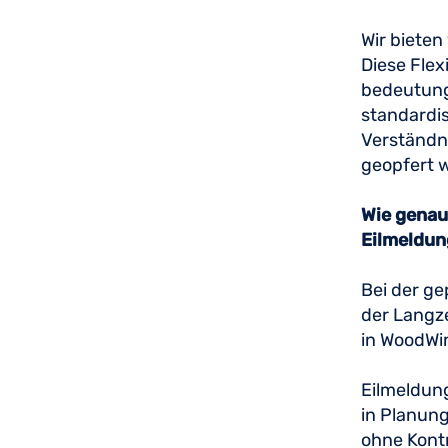
Wir biete
Diese Flex
bedeutungs
standardis
Verständni
geopfert w
Wie genau
Eilmeldun
Bei der g
der Langze
in WoodWin
Eilmeldung
in Planung
ohne Kontr