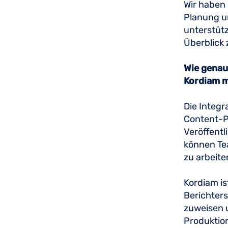
Wir haben 
Planung u
unterstütz
Überblick 
Wie genau 
Kordiam m
Die Integr
Content-P
Veröffentl
können Tea
zu arbeit
Kordiam is
Berichters
zuweisen u
Produktion