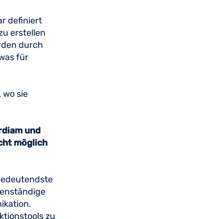
 definiert
zu erstellen
erden durch
was für
 wo sie
ordiam und
cht möglich
 bedeutendste
igenständige
ikation.
tionstools zu