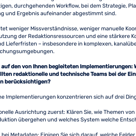
igen, durchgehenden Workflow, bei dem Strategie, Pl
g und Ergebnis aufeinander abgestimmt sind.
et weniger Missverständnisse, weniger manuelle Koor
tzung der Redaktionsressourcen und eine stärkere Ko
nd Lieferfristen – insbesondere in komplexen, kanalüb
lichungsumgebungen.
 auf den von Ihnen begleiteten Implementierungen: 
llten redaktionelle und technische Teams bei der Ei
on berücksichtigen?
he Implementierungen konzentrieren sich auf drei Di
onelle Ausrichtung zuerst: Klären Sie, wie Themen von
duktion übergehen und welches System welche Ents
n bei Metadaten: Einigen Sie sich darauf, welche Felder