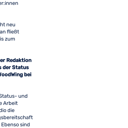
r:innen
cht neu
n fließt
bis zum
der Redaktion
s der Status
WoodWing bei
 Status- und
e Arbeit
io die
gsbereitschaft
. Ebenso sind