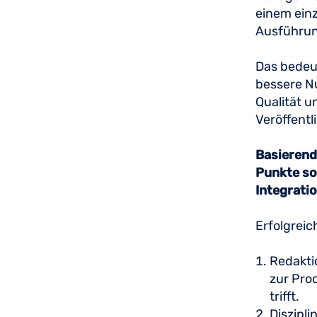
einem einz
Ausführun
Das bedeut
bessere Nu
Qualität u
Veröffent
Basierend
Punkte so
Integrati
Erfolgreic
Redakti
zur Pro
trifft.
Diszipli