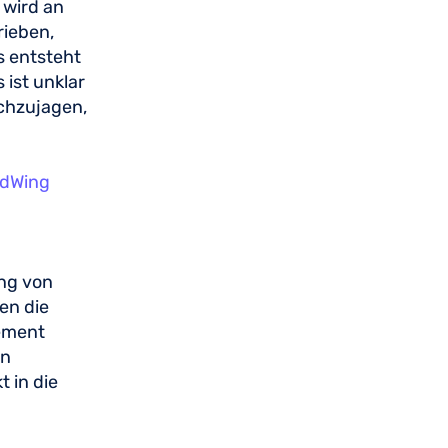
 wird an
rieben,
s entsteht
 ist unklar
achzujagen,
odWing
ng von
en die
ement
en
 in die