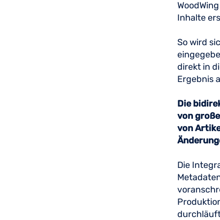
WoodWing 
Inhalte er
So wird s
eingegeben
direkt in d
Ergebnis 
Die bidire
von großer
von Artik
Änderunge
Die Integr
Metadaten
voranschre
Produktio
durchläuft