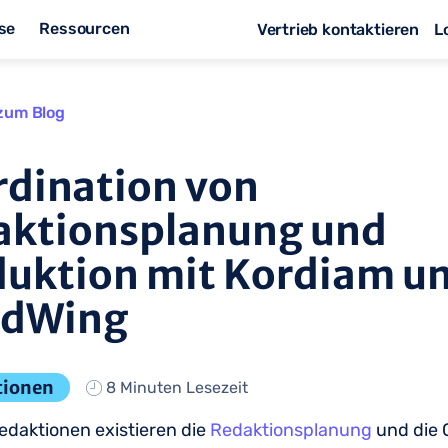
se
Ressourcen
Vertrieb kontaktieren
L
zum Blog
dination von
aktionsplanung und
uktion mit Kordiam u
dWing
tionen
8 Minuten Lesezeit
Redaktionen existieren die
Redaktionsplanung
und die 