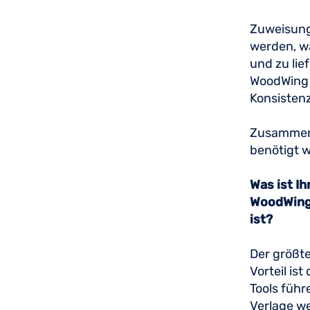
Zuweisunge
werden, wä
und zu lie
WoodWing 
Konsisten
Zusammen 
benötigt wi
Was ist I
WoodWing 
ist?
Der größte
Vorteil is
Tools führ
Verlage w