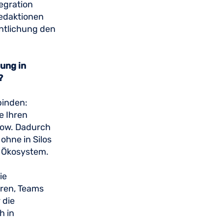
egration
Redaktionen
entlichung den
nung in
n?
binden:
e Ihren
flow. Dadurch
ohne in Silos
en Ökosystem.
ie
eren, Teams
 die
h in