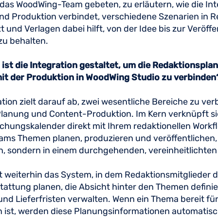
das WoodWing-Team gebeten, zu erläutern, wie die Int
nd Produktion verbindet, verschiedene Szenarien in 
t und Verlagen dabei hilft, von der Idee bis zur Veröff
zu behalten.
ist die Integration gestaltet, um die Redaktionspla
it der Produktion in WoodWing Studio zu verbinde
ation zielt darauf ab, zwei wesentliche Bereiche zu ver
lanung und Content-Produktion. Im Kern verknüpft si
ichungskalender direkt mit Ihrem redaktionellen Work
ms Themen planen, produzieren und veröffentlichen, 
en, sondern in einem durchgehenden, vereinheitlicht
t weiterhin das System, in dem Redaktionsmitglieder d
tattung planen, die Absicht hinter den Themen defini
nd Lieferfristen verwalten. Wenn ein Thema bereit für
 ist, werden diese Planungsinformationen automatisc