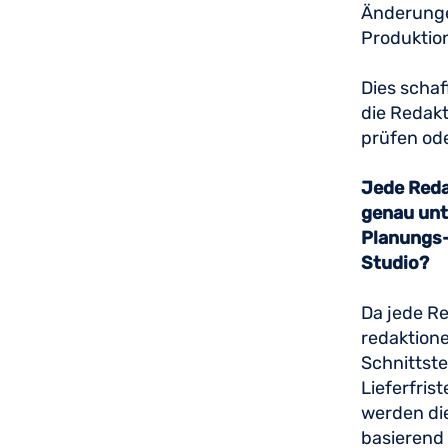
Änderungen
Produktio
Dies schaf
die Redakt
prüfen ode
Jede Reda
genau unt
Planungs-
Studio?
Da jede Red
redaktione
Schnittste
Lieferfris
werden die
basierend 