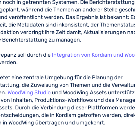
 noch in getrennten Systemen. Die Berichterstattung
geplant, während die Themen an anderer Stelle gesch
und veröffentlicht werden. Das Ergebnis ist bekannt: E
it, die Metadaten sind inkonsistent, der Themenstatus
daktion verbringt ihre Zeit damit, Aktualisierungen n
ie Berichterstattung zu managen.
repanz soll durch die
Integration von Kordiam und Wo
werden.
etet eine zentrale Umgebung für die Planung der
stattung, die Zuweisung von Themen und die Verwaltu
ten.
WoodWing Studio
und WoodWing Assets unterstütz
g von Inhalten, Produktions-Workflows und das Manag
Assets. Durch die Verbindung dieser Plattformen werd
tscheidungen, die in Kordiam getroffen werden, direkt
n in WoodWing übertragen und umgekehrt.