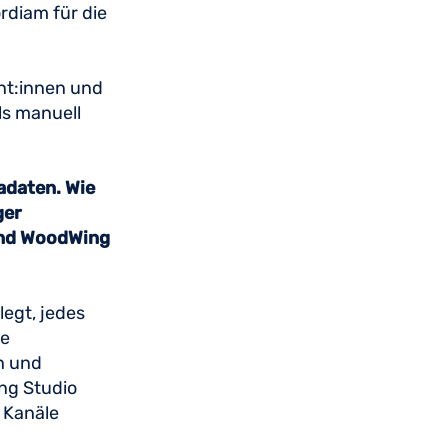
rdiam für die
ent:innen und
ls manuell
adaten. Wie
ger
und WoodWing
legt, jedes
le
n und
ng Studio
 Kanäle