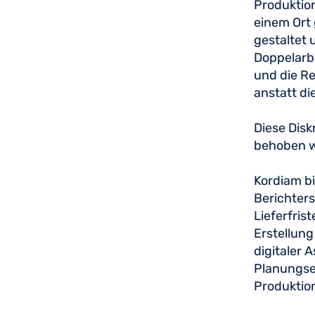
Produktion
einem Ort 
gestaltet 
Doppelarbe
und die Re
anstatt d
Diese Disk
behoben 
Kordiam bi
Berichter
Lieferfris
Erstellun
digitaler 
Planungsen
Produktio