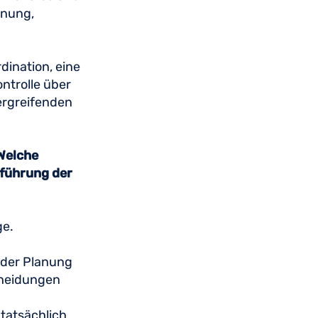
anung,
dination, eine
ntrolle über
ergreifenden
Welche
nführung der
nge.
 der Planung
cheidungen
 tatsächlich