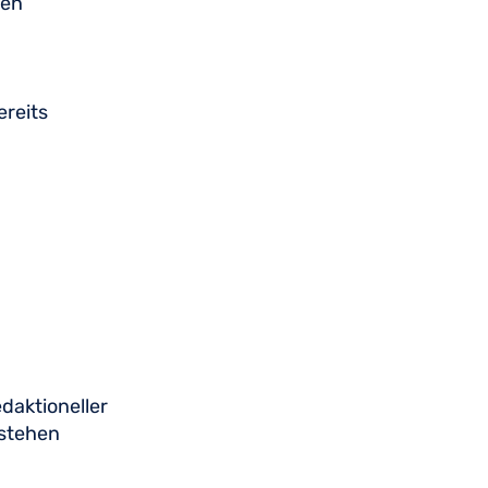
den
reits
daktioneller
tstehen