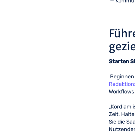
— Kommuni
Führ
gezie
Starten S
Beginnen 
Redaktion
Workflows 
„Kordiam i
Zeit. Halt
Sie die Sa
Nutzende