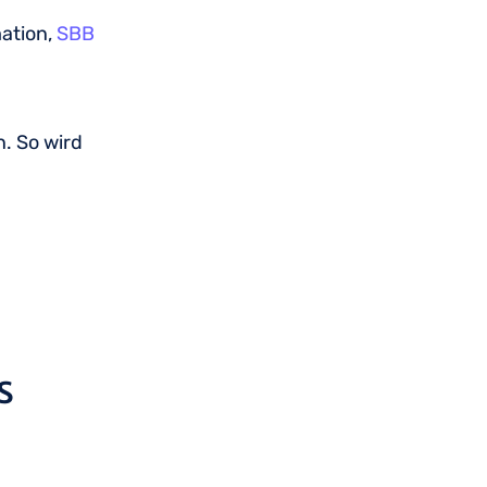
ation,
SBB
n. So wird
“
ms