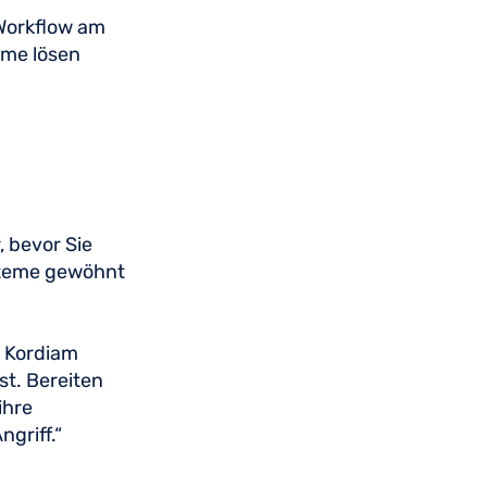
 Workflow am
eme lösen
, bevor Sie
ysteme gewöhnt
e Kordiam
st. Bereiten
ihre
ngriff.“