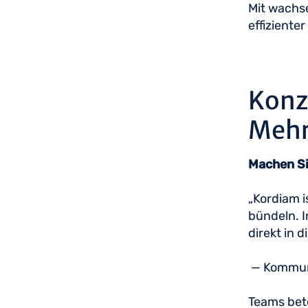
Mit wachs
effiziente
Konze
Meh
Machen Si
„Kordiam i
bündeln. I
direkt in d
— Kommuni
Teams beto