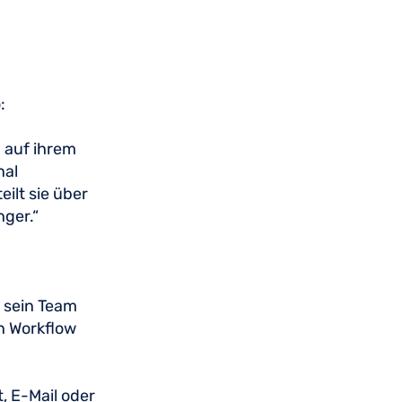
o:
 auf ihrem
nal
ilt sie über
nger.“
e sein Team
n Workflow
, E-Mail oder