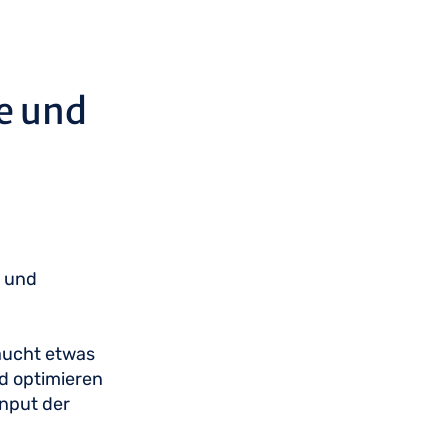
e und
d und
raucht etwas
nd optimieren
Input der