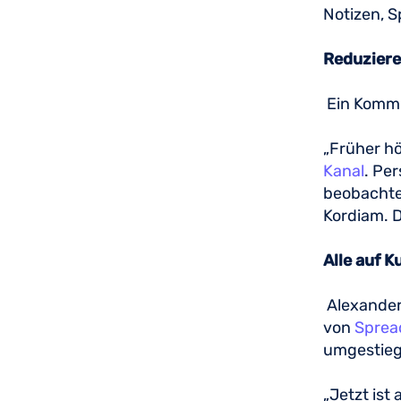
Notizen, 
Reduziere
Ein Kommu
„Früher hö
Kanal
. Pe
beobachtet
Kordiam. D
Alle auf 
Alexander
von
Sprea
umgestieg
„Jetzt ist