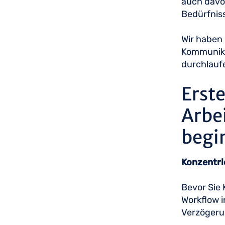
auch davon
Bedürfnis
Wir haben 
Kommunika
durchlauf
Erste
Arbe
begi
Konzentri
Bevor Sie 
Workflow i
Verzöger