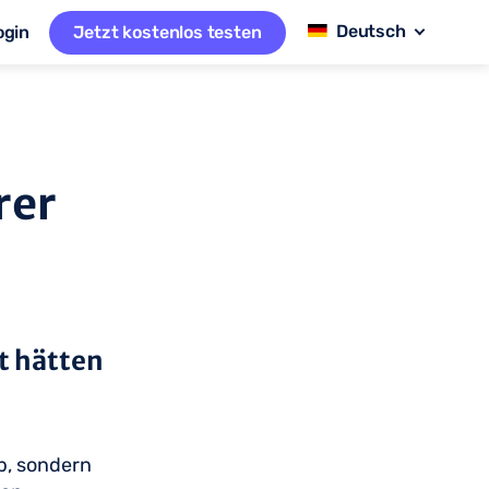
ogin
Jetzt kostenlos testen
rer
t hätten
b, sondern