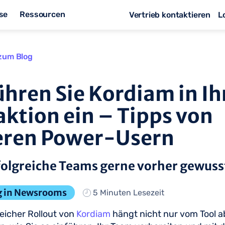
se
Ressourcen
Vertrieb kontaktieren
L
zum Blog
ühren Sie Kordiam in Ih
ktion ein – Tipps von
eren Power-Usern
folgreiche Teams gerne vorher gewuss
 in Newsrooms
5 Minuten Lesezeit
reicher Rollout von
Kordiam
hängt nicht nur vom Tool a