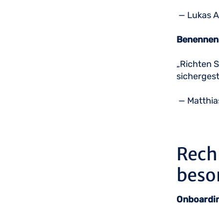
— Lukas A
Benennen
„Richten S
sichergest
— Matthias
Rech
beso
Onboardin