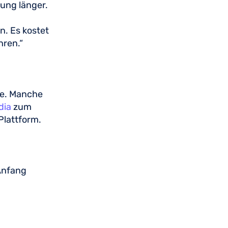
rung länger.
. Es kostet
hren.“
se. Manche
dia
zum
-Plattform.
Anfang