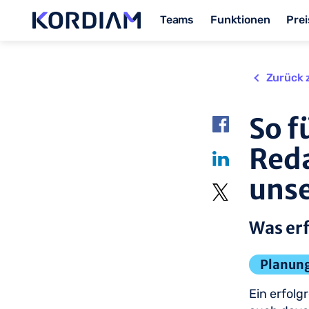
Teams
Funktionen
Prei
Zurück 
So f
Reda
uns
Was er
Planung
Ein erfolg