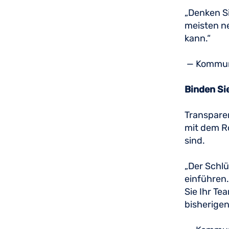
„Denken Si
meisten ne
kann.“
— Kommuni
Binden Sie
Transparen
mit dem Ro
sind.
„Der Schlü
einführen.
Sie Ihr Te
bisherigen