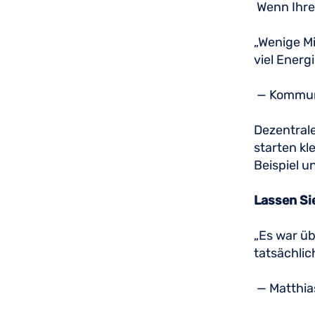
Wenn Ihre 
„Wenige M
viel Energ
— Kommuni
Dezentrale
starten kl
Beispiel u
Lassen Si
„Es war ü
tatsächlic
— Matthia