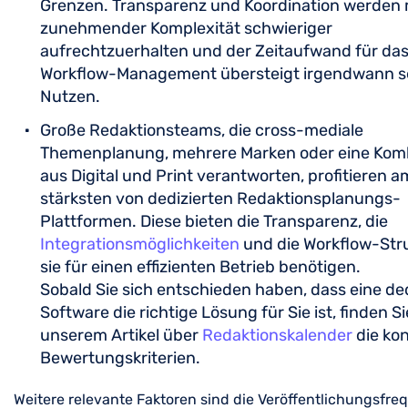
Grenzen. Transparenz und Koordination werden 
zunehmender Komplexität schwieriger
aufrechtzuerhalten und der Zeitaufwand für da
Workflow-Management übersteigt irgendwann s
Nutzen.
Große Redaktionsteams, die cross-mediale
Themenplanung, mehrere Marken oder eine Kom
aus Digital und Print verantworten, profitieren a
stärksten von dedizierten Redaktionsplanungs-
Plattformen. Diese bieten die Transparenz, die
Integrationsmöglichkeiten
und die Workflow-Stru
sie für einen effizienten Betrieb benötigen.
Sobald Sie sich entschieden haben, dass eine ded
Software die richtige Lösung für Sie ist, finden Si
unserem Artikel über
Redaktionskalender
die ko
Bewertungskriterien.
Weitere relevante Faktoren sind die Veröffentlichungsfre