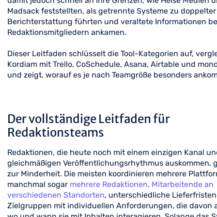
damit jedoch schnell an ihre Grenzen, wie Heise Medien 
Madsack feststellten, als getrennte Systeme zu doppelter
Berichterstattung führten und veraltete Informationen be
Redaktionsmitgliedern ankamen.
Dieser Leitfaden schlüsselt die Tool-Kategorien auf, vergl
Kordiam mit Trello, CoSchedule, Asana, Airtable und mo
und zeigt, worauf es je nach Teamgröße besonders anko
Der vollständige Leitfaden für
Redaktionsteams
Redaktionen, die heute noch mit einem einzigen Kanal u
gleichmäßigen Veröffentlichungsrhythmus auskommen, 
zur Minderheit. Die meisten koordinieren mehrere Plattfo
manchmal sogar
mehrere Redaktionen, Mitarbeitende an
verschiedenen Standorten
, unterschiedliche Lieferfriste
Zielgruppen mit individuellen Anforderungen, die davon
wo und wann sie mit Inhalten interagieren. Solange das 