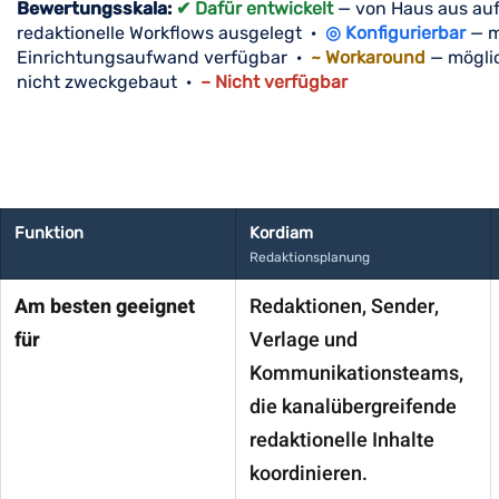
Bewertungsskala:
✔ Dafür entwickelt
— von Haus aus au
redaktionelle Workflows ausgelegt ·
◎ Konfigurierbar
— m
Einrichtungsaufwand verfügbar ·
~ Workaround
— möglic
nicht zweckgebaut ·
– Nicht verfügbar
Funktion
Kordiam
Redaktionsplanung
Am besten geeignet
Redaktionen, Sender,
für
Verlage und
Kommunikationsteams,
die kanalübergreifende
redaktionelle Inhalte
koordinieren.