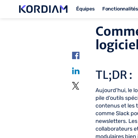
Équipes
Fonctionnalité
Commen
logicie
TL;DR :
Aujourd'hui, le l
pile d'outils spé
contenus et les t
comme Slack pour 
newsletters. Les
collaborateurs et
modulaires bien i