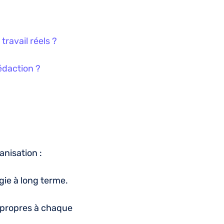
ravail réels ?
rédaction ?
?
ganisation :
égie à long terme.
s propres à chaque