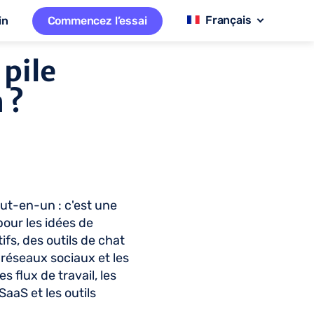
in
Commencez l’essai
pile
 ?
out-en-un : c'est une
pour les idées de
fs, des outils de chat
 réseaux sociaux et les
 flux de travail, les
SaaS et les outils