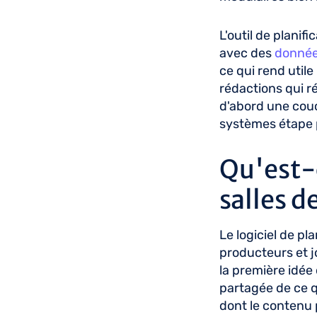
L'outil de planif
avec des
donnée
ce qui rend utile
rédactions qui r
d'abord une couc
systèmes étape p
Qu'est-c
salles d
Le logiciel de pl
producteurs et jo
la première idée
partagée de ce q
dont le contenu p