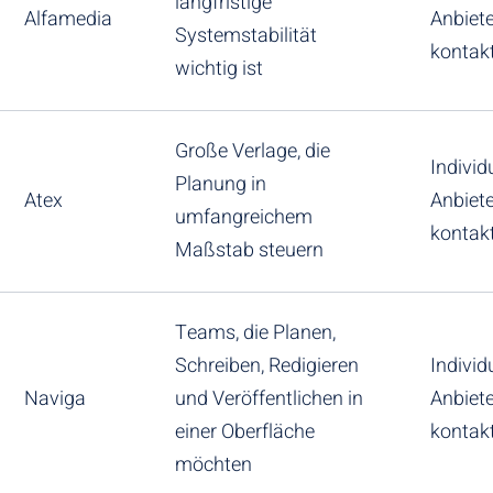
langfristige
Alfamedia
Anbiete
Systemstabilität
kontak
wichtig ist
Große Verlage, die
Individu
Planung in
Atex
Anbiete
umfangreichem
kontak
Maßstab steuern
Teams, die Planen,
Schreiben, Redigieren
Individu
Naviga
und Veröffentlichen in
Anbiete
einer Oberfläche
kontak
möchten