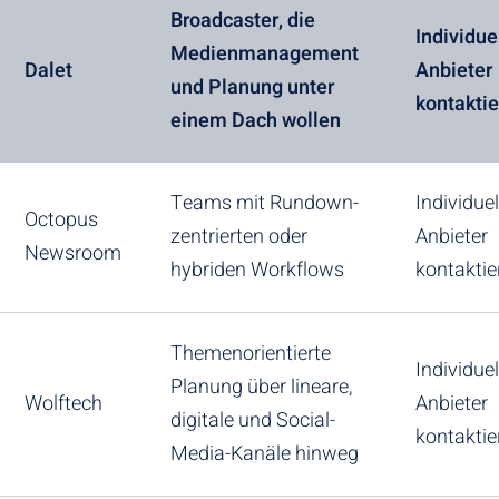
Broadcaster, die
Individuel
Medienmanagement
Dalet
Anbieter
und Planung unter
kontakti
einem Dach wollen
Teams mit Rundown-
Individuel
Octopus
zentrierten oder
Anbieter
Newsroom
hybriden Workflows
kontaktie
Themenorientierte
Individuel
Planung über lineare,
Wolftech
Anbieter
digitale und Social-
kontaktie
Media-Kanäle hinweg