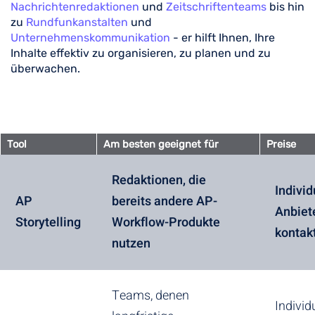
Nachrichtenredaktionen
und
Zeitschriftenteams
bis hin
zu
Rundfunkanstalten
und
Unternehmenskommunikation
- er hilft Ihnen, Ihre
Inhalte effektiv zu organisieren, zu planen und zu
überwachen.
Tool
Am besten geeignet für
Preise
Redaktionen, die
Individ
AP
bereits andere AP-
Anbiet
Storytelling
Workflow-Produkte
kontak
nutzen
Teams, denen
Individu